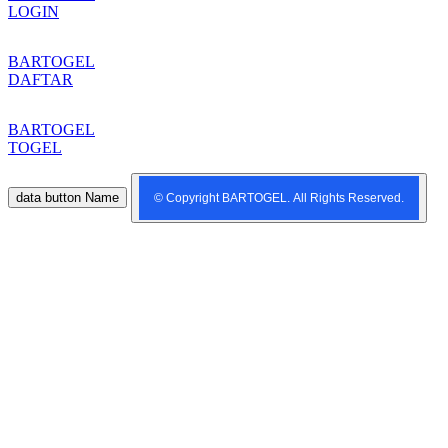
LOGIN
BARTOGEL
DAFTAR
BARTOGEL
TOGEL
data button Name
© Copyright BARTOGEL. All Rights Reserved.