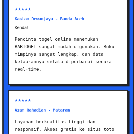
★★★★★
Kaslam Dewanjaya
- Banda Aceh
Kendal
Pencinta togel online menemukan
BARTOGEL sangat mudah digunakan. Buku
mimpinya sangat lengkap, dan data
kelaurannya selalu diperbarui secara
real-time.
★★★★★
Azam Rahadian
- Mataram
Layanan berkualitas tinggi dan
responsif. Akses gratis ke situs toto