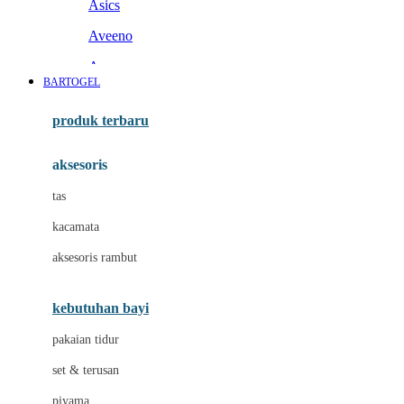
Asics
Aveeno
Awan
BARTOGEL
Azetabio
produk terbaru
B
aksesoris
Baabaasheepz
tas
Babiators
kacamata
Baby Dove
aksesoris rambut
Baby Jogger
Baby Rovega
kebutuhan bayi
Babybee
pakaian tidur
Banana Boat
set & terusan
Banz
piyama