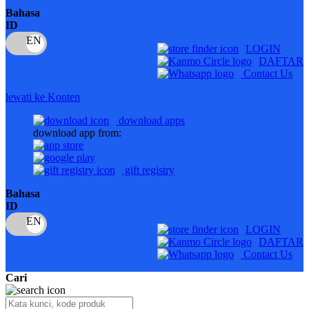
Bahasa
Puma
ID
Pureats
LOGIN
DAFTAR
Q
Contact Us
lewati ke Konten
QV Baby
download apps
R
download app from:
Real Shades
gift registry
Red Castle
Bahasa
Ribbon Madness
ID
LOGIN
S
DAFTAR
Contact Us
Sebamed
Cari
Silver Cross
Simply Idea