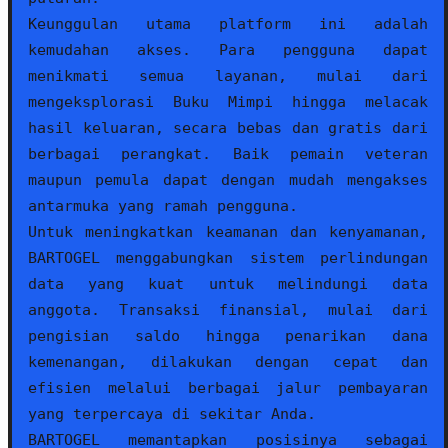
Keunggulan utama platform ini adalah
kemudahan akses. Para pengguna dapat
menikmati semua layanan, mulai dari
mengeksplorasi Buku Mimpi hingga melacak
hasil keluaran, secara bebas dan gratis dari
berbagai perangkat. Baik pemain veteran
maupun pemula dapat dengan mudah mengakses
antarmuka yang ramah pengguna.
Untuk meningkatkan keamanan dan kenyamanan,
BARTOGEL menggabungkan sistem perlindungan
data yang kuat untuk melindungi data
anggota. Transaksi finansial, mulai dari
pengisian saldo hingga penarikan dana
kemenangan, dilakukan dengan cepat dan
efisien melalui berbagai jalur pembayaran
yang terpercaya di sekitar Anda.
BARTOGEL memantapkan posisinya sebagai