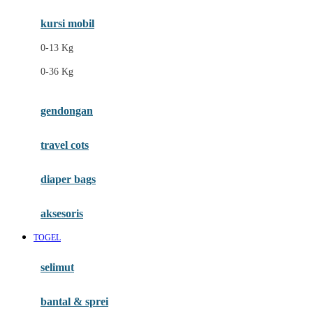
kursi mobil
F
0-13 Kg
Felt So Sweet
0-36 Kg
Fisher Price
Flipper
gendongan
Friends Of Sally
travel cots
G
diaper bags
Gb
Geko
aksesoris
Graco
TOGEL
Gund
selimut
H
bantal & sprei
Habbie